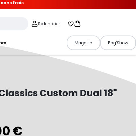
 sans frais
S’identifier
Mes listes d'envies
Panier
tom
Magasin
Bag'Show
Classics Custom Dual 18"
00 €