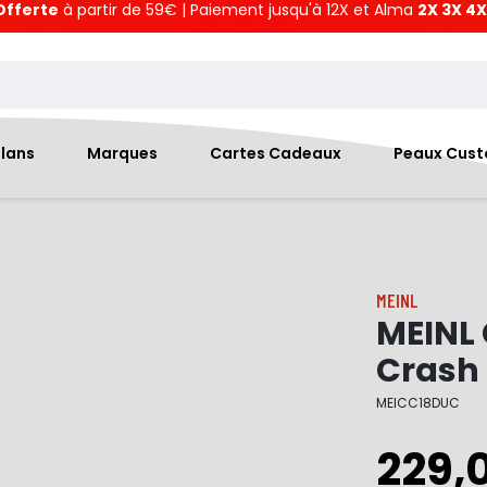
Offerte
à partir de 59€ | Paiement jusqu'à 12X et Alma
2X 3X 4X
Plans
Marques
Cartes Cadeaux
Peaux Cus
MEINL
MEINL 
Crash
MEICC18DUC
229,