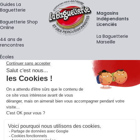
Guides La
Baguetterie
Magasins
Indépendants
Baguetterie Shop
Licenciés
Online
La Baguetterie
44 ans de
Marseille
rencontres
Écoles
La newsletter
Adresse e-mail
M'
En vous inscrivant à notre newsletter, vous acceptez notre
politique de
confidentialité
.
Retrouvons-nous sur