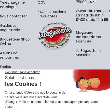
75009 PARIS
​Télécharger le
CGV
catalogue
Ouvert du mardi au
FAQ - Questions
samedi de 10h à
Nous contacter
Fréquentes
12h30 et de 14 à 19h
Guides La
Baguetterie
Magasins
Indépendants
Baguetterie Shop
Licenciés
Online
La Baguetterie
44 ans de
Marseille
rencontres
Écoles
La newsletter
Adresse e-mail
M'
En vous inscrivant à notre newsletter, vous acceptez notre
politique de
confidentialité
.
Retrouvons-nous sur