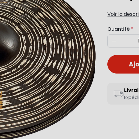
Voir la descr
Quantité
Diminuer
Ajo
Livra
Expédi