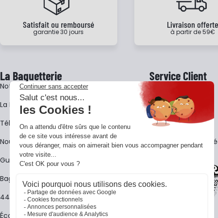
Satisfait ou remboursé
Livraison offert
garantie 30 jours
à partir de 59€
La Baguetterie
Service Client
Notre histoire
Livraison
La BagShow
Garantie 3 ans
​Télécharger le catalogue
CGV
Nous contacter
FAQ - Questions Fr
Guides La Baguetterie
Baguetterie Shop Online
44 ans de rencontres
Écoles