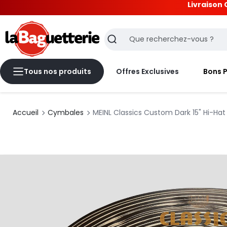
Livraison 
La Baguetterie
Recherche
Tous nos produits
Offres Exclusives
Bons 
Accueil
Cymbales
MEINL Classics Custom Dark 15" Hi-Hat