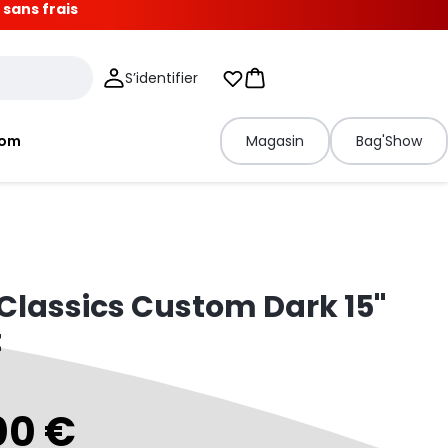
 sans frais
S’identifier
Mes listes d'envies
Panier
tom
Magasin
Bag'Show
Classics Custom Dark 15"
t
00 €