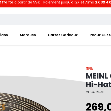
Offerte
à partir de 59€ | Paiement jusqu'à 12X et Alma
2X 3X 4X
Plans
Marques
Cartes Cadeaux
Peaux Cus
MEINL
MEINL 
Hi-Ha
MEICC15DAH
269,