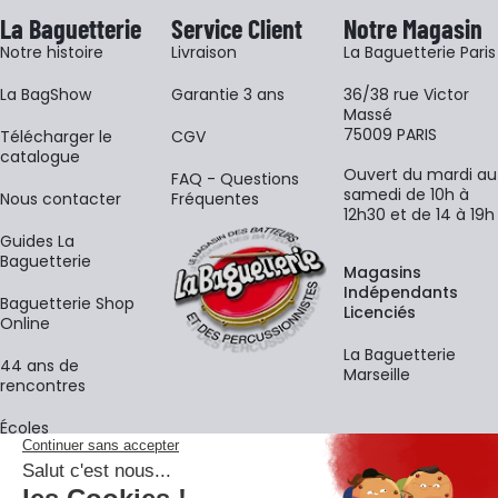
La Baguetterie
Service Client
Notre Magasin
Notre histoire
Livraison
La Baguetterie Paris
La BagShow
Garantie 3 ans
36/38 rue Victor
Massé
75009 PARIS
​Télécharger le
CGV
catalogue
Ouvert du mardi au
FAQ - Questions
samedi de 10h à
Nous contacter
Fréquentes
12h30 et de 14 à 19h
Guides La
Baguetterie
Magasins
Indépendants
Baguetterie Shop
Licenciés
Online
La Baguetterie
44 ans de
Marseille
rencontres
Écoles
La newsletter
Adresse e-mail