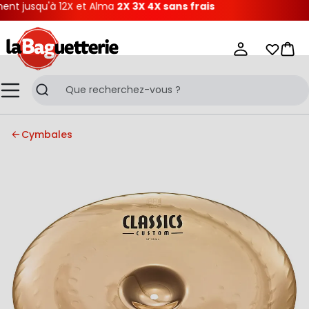
t jusqu'à 12X et Alma
2X 3X 4X sans frais
La Baguetterie
Mes list
Pani
Menu
Recherche
Cymbales