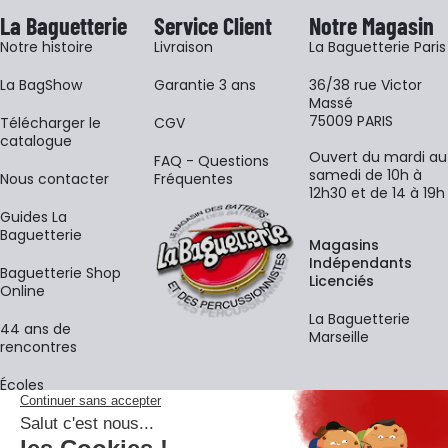
La Baguetterie
Service Client
Notre Magasin
Notre histoire
Livraison
La Baguetterie Paris
La BagShow
Garantie 3 ans
36/38 rue Victor
Massé
75009 PARIS
​Télécharger le
CGV
catalogue
Ouvert du mardi au
FAQ - Questions
samedi de 10h à
Nous contacter
Fréquentes
12h30 et de 14 à 19h
Guides La
Baguetterie
Magasins
Indépendants
Baguetterie Shop
Licenciés
Online
La Baguetterie
44 ans de
Marseille
rencontres
Écoles
La newsletter
Adresse e-mail