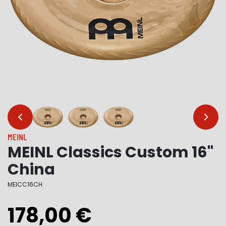
…
…
MEINL
MEINL Classics Custom 16"
China
MEICC16CH
178,00 €