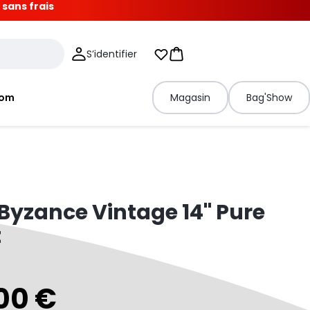
 sans frais
S’identifier
Mes listes d'envies
Panier
tom
Magasin
Bag'Show
Byzance Vintage 14" Pure
t
00 €