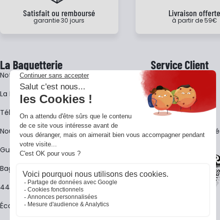
Satisfait ou remboursé
Livraison offert
garantie 30 jours
à partir de 59€
La Baguetterie
Service Client
Notre histoire
Livraison
La BagShow
Garantie 3 ans
​Télécharger le catalogue
CGV
Nous contacter
FAQ - Questions Fr
Guides La Baguetterie
Baguetterie Shop Online
44 ans de rencontres
Écoles