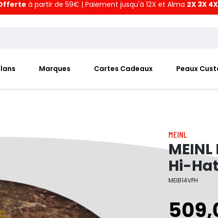
Offerte
à partir de 59€ | Paiement jusqu'à 12X et Alma
2X 3X 4X
Plans
Marques
Cartes Cadeaux
Peaux Cus
MEINL
MEINL 
Hi-Ha
MEIB14VPH
509,