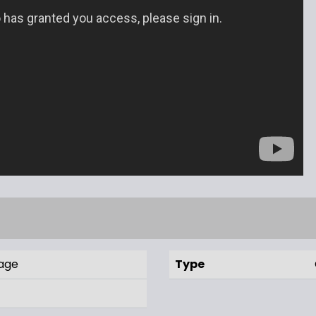
age
Type