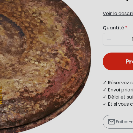
Voir la descr
Quantité
Diminuer
P
✓ Réservez s
✓ Envoi prio
✓ Délai et s
✓ Et si vous 
Faites-