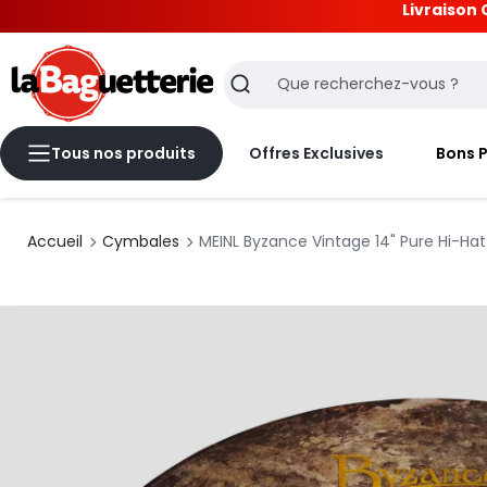
Livraison 
La Baguetterie
Recherche
Tous nos produits
Offres Exclusives
Bons 
Accueil
Cymbales
MEINL Byzance Vintage 14" Pure Hi-Hat