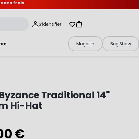
 sans frais
S’identifier
Mes listes d'envies
Panier
tom
Magasin
Bag'Show
Byzance Traditional 14"
m Hi-Hat
00 €