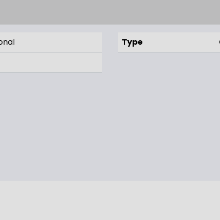
onal
Type