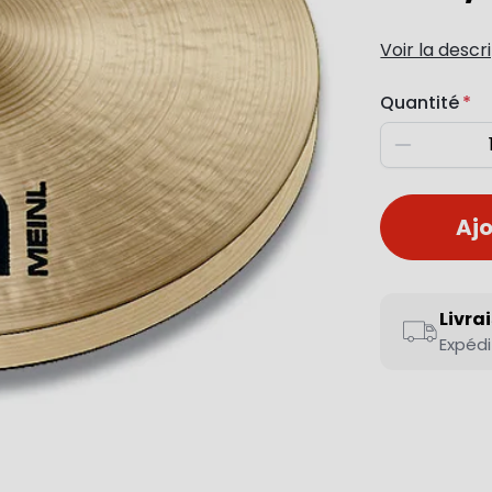
Voir la descr
Quantité
Diminuer
Ajo
Livra
Expédi