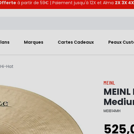
Offerte
à partir de 59€ | Paiement jusqu'à 12X et Alma
2X 3X 4X
Plans
Marques
Cartes Cadeaux
Peaux Cus
 Hi-Hat
MEINL
MEINL 
Mediu
MEIB14MH
525,