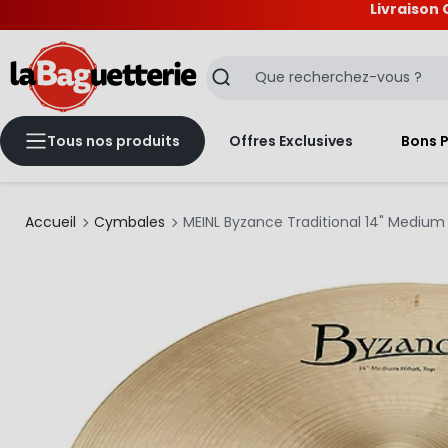
Livraison 
La Baguetterie
Recherche
Tous nos produits
Offres Exclusives
Bons 
Accueil
Cymbales
MEINL Byzance Traditional 14" Medium