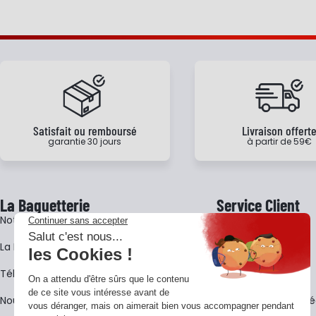
Satisfait ou remboursé
Livraison offert
garantie 30 jours
à partir de 59€
La Baguetterie
Service Client
Notre histoire
Livraison
La BagShow
Garantie 3 ans
​Télécharger le catalogue
CGV
Nous contacter
FAQ - Questions Fr