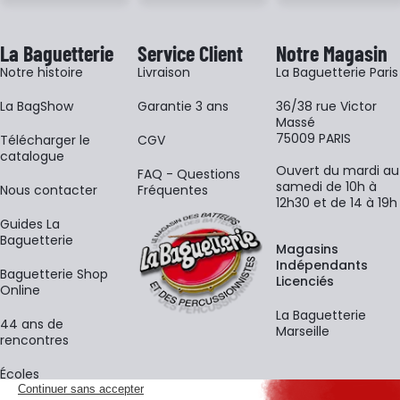
La Baguetterie
Service Client
Notre Magasin
Notre histoire
Livraison
La Baguetterie Paris
La BagShow
Garantie 3 ans
36/38 rue Victor
Massé
75009 PARIS
​Télécharger le
CGV
catalogue
Ouvert du mardi au
FAQ - Questions
samedi de 10h à
Nous contacter
Fréquentes
12h30 et de 14 à 19h
Guides La
Baguetterie
Magasins
Indépendants
Baguetterie Shop
Licenciés
Online
La Baguetterie
44 ans de
Marseille
rencontres
Écoles