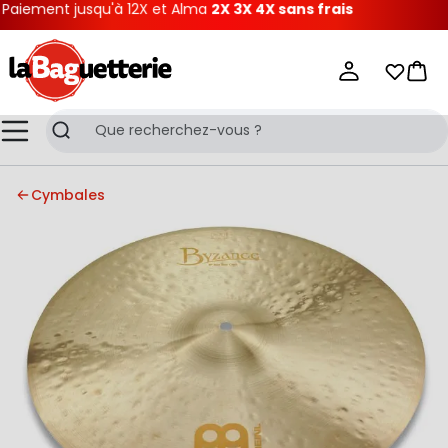
iement jusqu'à 12X et Alma
2X 3X 4X sans frais
La Baguetterie
Mes list
Pani
Menu
Recherche
Cymbales