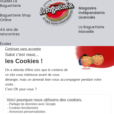
Guides La
Baguetterie
Magasins
Indépendants
Baguetterie Shop
Licenciés
Online
La Baguetterie
44 ans de
Marseille
rencontres
Écoles
La newsletter
Adresse e-mail
M'
En vous inscrivant à notre newsletter, vous acceptez notre
politique de
confidentialité
.
Retrouvons-nous sur