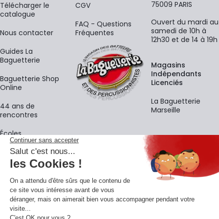
75009 PARIS
​Télécharger le
CGV
catalogue
Ouvert du mardi au
FAQ - Questions
samedi de 10h à
Nous contacter
Fréquentes
12h30 et de 14 à 19h
Guides La
Baguetterie
Magasins
Indépendants
Baguetterie Shop
Licenciés
Online
La Baguetterie
44 ans de
Marseille
rencontres
Écoles
La newsletter
Adresse e-mail
M'
En vous inscrivant à notre newsletter, vous acceptez notre
politique de
confidentialité
.
Retrouvons-nous sur