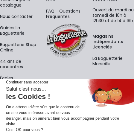
catalogue
Ouvert du mardi au
FAQ - Questions
samedi de 10h à
Nous contacter
Fréquentes
12h30 et de 14 à 19h
Guides La
Baguetterie
Magasins
Indépendants
Baguetterie Shop
Licenciés
Online
La Baguetterie
44 ans de
Marseille
rencontres
Écoles
La newsletter
Adresse e-mail
M'
En vous inscrivant à notre newsletter, vous acceptez notre
politique de
confidentialité
.
Retrouvons-nous sur