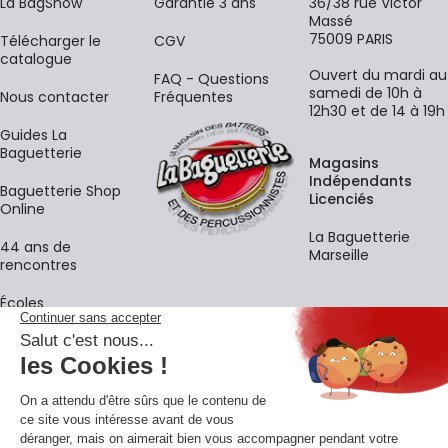
La BagShow
Garantie 3 ans
36/38 rue Victor
Massé
75009 PARIS
​Télécharger le
CGV
catalogue
Ouvert du mardi au
FAQ - Questions
samedi de 10h à
Nous contacter
Fréquentes
12h30 et de 14 à 19h
Guides La
Baguetterie
Magasins
Indépendants
Baguetterie Shop
Licenciés
Online
La Baguetterie
44 ans de
Marseille
rencontres
Écoles
La newsletter
Adresse e-mail
M'
En vous inscrivant à notre newsletter, vous acceptez notre
politique de
confidentialité
.
Retrouvons-nous sur