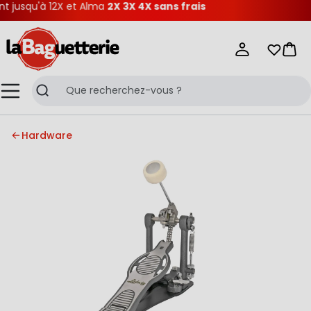
jusqu'à 12X et Alma
2X 3X 4X sans frais
La Baguetterie
Mes list
Pani
Menu
Recherche
Hardware