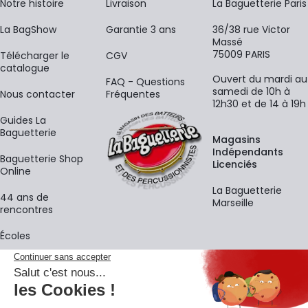
Notre histoire
Livraison
La Baguetterie Paris
La BagShow
Garantie 3 ans
36/38 rue Victor
Massé
75009 PARIS
​Télécharger le
CGV
catalogue
Ouvert du mardi au
FAQ - Questions
samedi de 10h à
Nous contacter
Fréquentes
12h30 et de 14 à 19h
Guides La
Baguetterie
Magasins
Indépendants
Baguetterie Shop
Licenciés
Online
La Baguetterie
44 ans de
Marseille
rencontres
Écoles
La newsletter
Adresse e-mail
M'