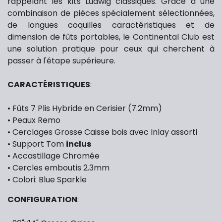
rappelant les kits Ludwig classiques. Grâce à une
combinaison de pièces spécialement sélectionnées,
de longues coquilles caractéristiques et de
dimension de fûts portables, le Continental Club est
une solution pratique pour ceux qui cherchent à
passer à l'étape supérieure.
CARACTÉRISTIQUES
:
•
Fûts 7 Plis Hybride en Cerisier (7.2mm)
•
Peaux Remo
•
Cerclages Grosse Caisse bois avec Inlay assorti
•
Support Tom
inclus
•
Accastillage Chromée
•
Cercles emboutis 2.3mm
•
Colori: Blue Sparkle
CONFIGURATION
: