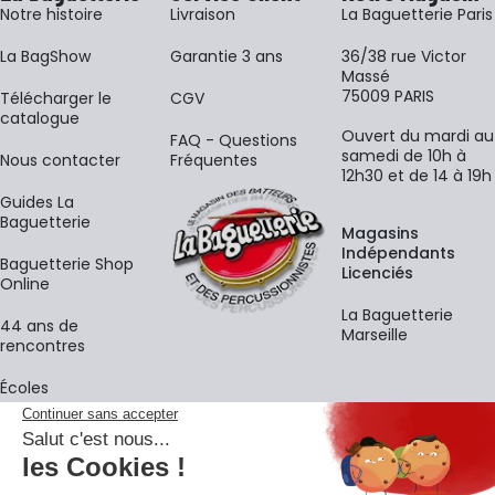
Notre histoire
Livraison
La Baguetterie Paris
La BagShow
Garantie 3 ans
36/38 rue Victor
Massé
75009 PARIS
​Télécharger le
CGV
catalogue
Ouvert du mardi au
FAQ - Questions
samedi de 10h à
Nous contacter
Fréquentes
12h30 et de 14 à 19h
Guides La
Baguetterie
Magasins
Indépendants
Baguetterie Shop
Licenciés
Online
La Baguetterie
44 ans de
Marseille
rencontres
Écoles
La newsletter
Adresse e-mail
M'