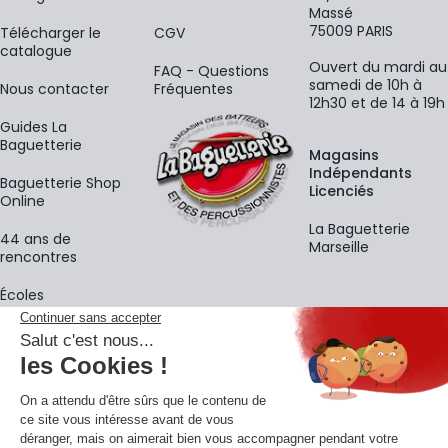
Massé
75009 PARIS
​Télécharger le
CGV
catalogue
Ouvert du mardi au
FAQ - Questions
samedi de 10h à
Nous contacter
Fréquentes
12h30 et de 14 à 19h
Guides La
Baguetterie
Magasins
Indépendants
Baguetterie Shop
Licenciés
Online
La Baguetterie
44 ans de
Marseille
rencontres
Écoles
La newsletter
Adresse e-mail
M'
En vous inscrivant à notre newsletter, vous acceptez notre
politique de
confidentialité
.
Retrouvons-nous sur