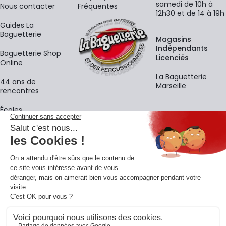
samedi de 10h à
Nous contacter
Fréquentes
12h30 et de 14 à 19h
Guides La
Baguetterie
Magasins
Indépendants
Baguetterie Shop
Licenciés
Online
La Baguetterie
44 ans de
Marseille
rencontres
Écoles
La newsletter
Adresse e-mail
M'
En vous inscrivant à notre newsletter, vous acceptez notre
politique de
confidentialité
.
Retrouvons-nous sur