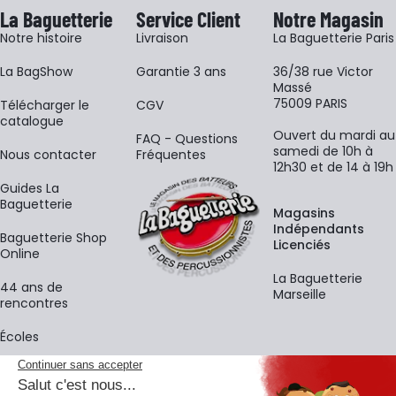
La Baguetterie
Service Client
Notre Magasin
Notre histoire
Livraison
La Baguetterie Paris
La BagShow
Garantie 3 ans
36/38 rue Victor
Massé
75009 PARIS
​Télécharger le
CGV
catalogue
Ouvert du mardi au
FAQ - Questions
samedi de 10h à
Nous contacter
Fréquentes
12h30 et de 14 à 19h
Guides La
Baguetterie
Magasins
Indépendants
Baguetterie Shop
Licenciés
Online
La Baguetterie
44 ans de
Marseille
rencontres
Écoles
La newsletter
Adresse e-mail