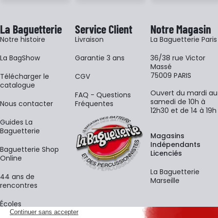
La Baguetterie
Service Client
Notre Magasin
Notre histoire
Livraison
La Baguetterie Paris
La BagShow
Garantie 3 ans
36/38 rue Victor
Massé
75009 PARIS
​Télécharger le
CGV
catalogue
Ouvert du mardi au
FAQ - Questions
samedi de 10h à
Nous contacter
Fréquentes
12h30 et de 14 à 19h
Guides La
Baguetterie
Magasins
Indépendants
Baguetterie Shop
Licenciés
Online
La Baguetterie
44 ans de
Marseille
rencontres
Écoles