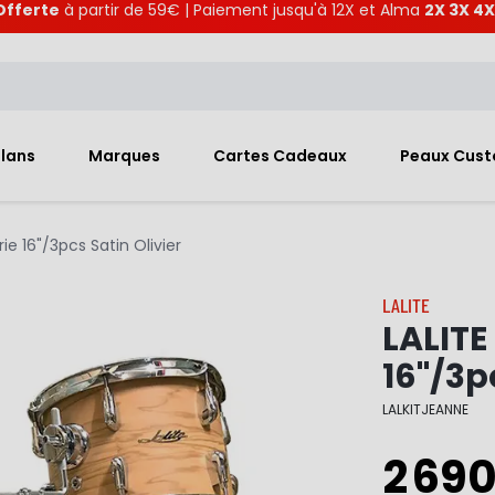
Offerte
à partir de 59€ | Paiement jusqu'à 12X et Alma
2X 3X 4X
Plans
Marques
Cartes Cadeaux
Peaux Cus
ie 16"/3pcs Satin Olivier
LALITE
LALITE
16"/3p
LALKITJEANNE
2 69