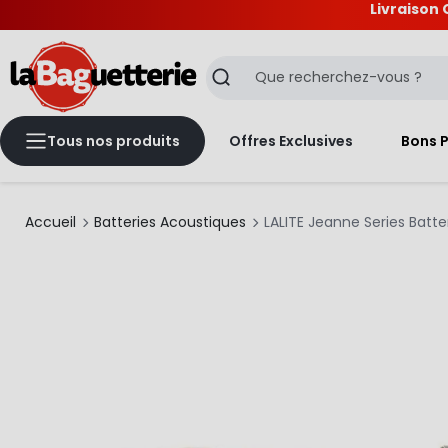
Livraison 
La Baguetterie
Recherche
Tous nos produits
Offres Exclusives
Bons 
Accueil
Batteries Acoustiques
LALITE Jeanne Series Batter