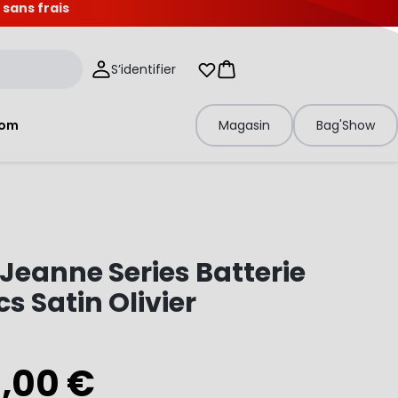
 sans frais
S’identifier
Mes listes d'envies
Panier
tom
Magasin
Bag'Show
 Jeanne Series Batterie
cs Satin Olivier
0,00 €