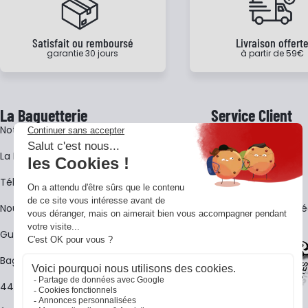
Satisfait ou remboursé
Livraison offert
garantie 30 jours
à partir de 59€
La Baguetterie
Service Client
Notre histoire
Livraison
La BagShow
Garantie 3 ans
​Télécharger le catalogue
CGV
Nous contacter
FAQ - Questions Fr
Guides La Baguetterie
Baguetterie Shop Online
44 ans de rencontres