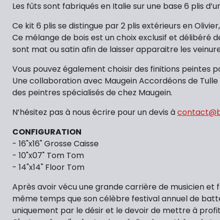
Les fûts sont fabriqués en Italie sur une base 6 plis d
Ce kit 6 plis se distingue par 2 plis extérieurs en Olivie
Ce mélange de bois est un choix exclusif et délibéré d
sont mat ou satin afin de laisser apparaitre les veinur
Vous pouvez également choisir des finitions peintes pai
Une collaboration avec Maugein Accordéons de Tulle en
des peintres spécialisés de chez Maugein.
N’hésitez pas à nous écrire pour un devis à
contact@ba
CONFIGURATION
- 16"x16" Grosse Caisse
- 10"x07" Tom Tom
- 14"x14" Floor Tom
Après avoir vécu une grande carrière de musicien et f
même temps que son célèbre festival annuel de batteri
uniquement par le désir et le devoir de mettre à profi