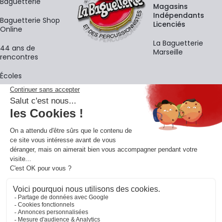
Baguetterie
Magasins
Indépendants
Baguetterie Shop
Licenciés
Online
La Baguetterie
44 ans de
Marseille
rencontres
Écoles
La newsletter
Adresse e-mail
M'
En vous inscrivant à notre newsletter, vous acceptez notre
politique de
confidentialité
.
Retrouvons-nous sur