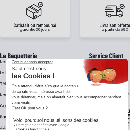
Satisfait ou remboursé
Livraison offert
garantie 30 jours
à partir de 59€
La Baguetterie
Service Client
Notre histoire
Livraison
La BagShow
Garantie 3 ans
​Télécharger le catalogue
CGV
Nous contacter
FAQ - Questions Fr
Guides La Baguetterie
Baguetterie Shop Online
44 ans de rencontres