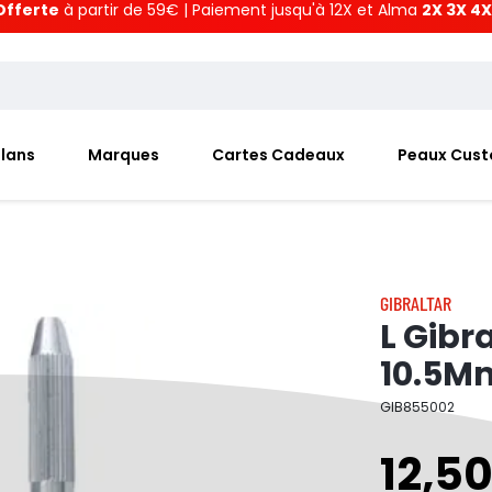
Offerte
à partir de 59€ | Paiement jusqu'à 12X et Alma
2X 3X 4X
Plans
Marques
Cartes Cadeaux
Peaux Cus
GIBRALTAR
L Gibr
10.5M
GIB855002
12,5