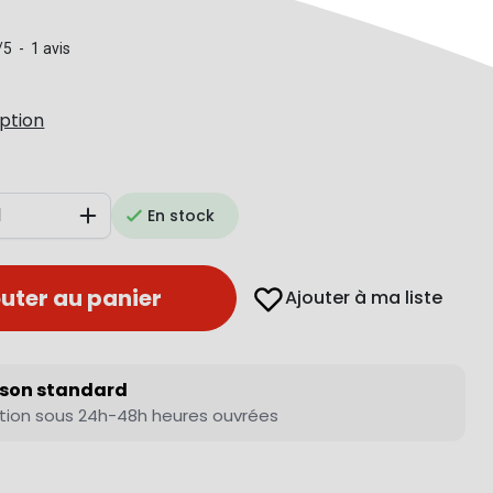
/
5
-
1
avis
iption
En stock
Augmenter
uter au panier
Ajouter à ma liste
ison standard
tion sous 24h-48h heures ouvrées