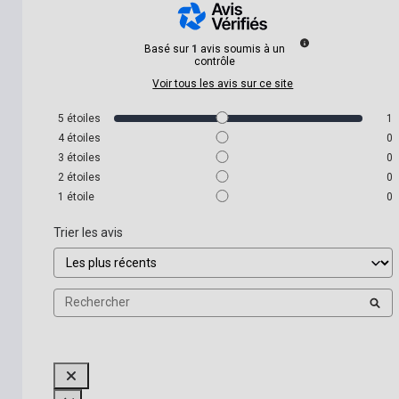
Basé sur
1
avis soumis à un
contrôle
Voir tous les avis sur ce site
5
étoiles
1
4
étoiles
0
3
étoiles
0
2
étoiles
0
1
étoile
0
Trier les avis