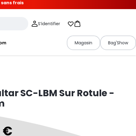
 sans frais
S’identifier
Mes listes d'envies
Panier
tom
Magasin
Bag'Show
altar SC-LBM Sur Rotule -
m
0 €