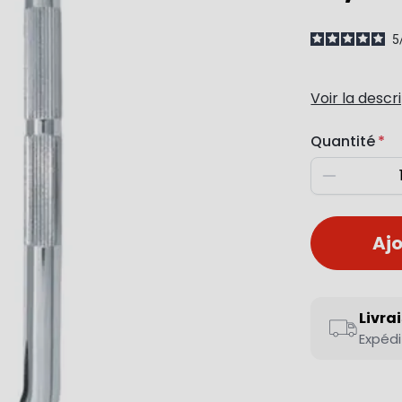
5
Voir la descr
Quantité
Diminuer
Ajo
Livra
Expédi