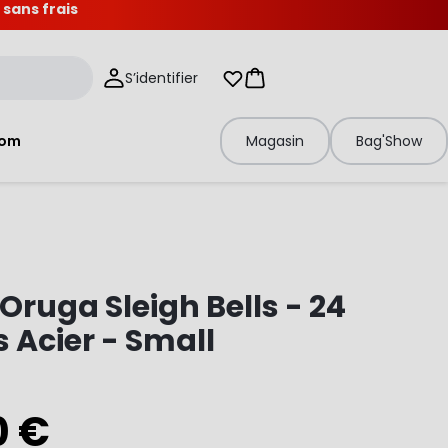
 sans frais
S’identifier
Mes listes d'envies
Panier
tom
Magasin
Bag'Show
 Oruga Sleigh Bells - 24
s Acier - Small
0 €