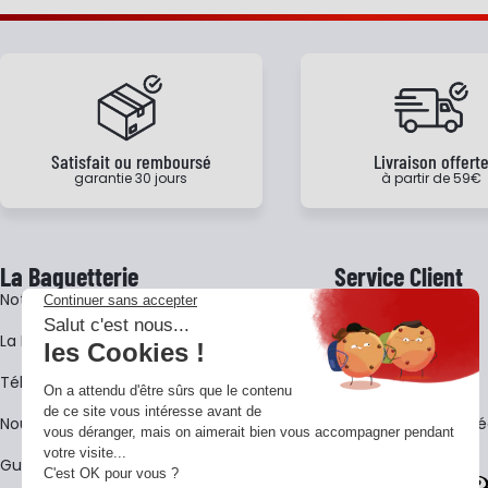
Satisfait ou remboursé
Livraison offert
garantie 30 jours
à partir de 59€
La Baguetterie
Service Client
Notre histoire
Livraison
La BagShow
Garantie 3 ans
​Télécharger le catalogue
CGV
Nous contacter
FAQ - Questions Fr
Guides La Baguetterie