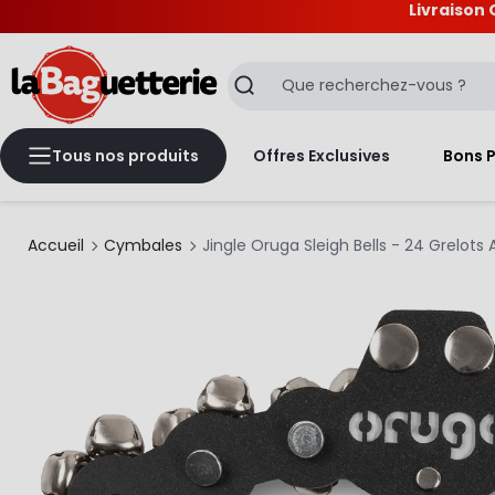
Livraison 
La Baguetterie
Recherche
Tous nos produits
Offres Exclusives
Bons 
Accueil
Cymbales
Jingle Oruga Sleigh Bells - 24 Grelots 