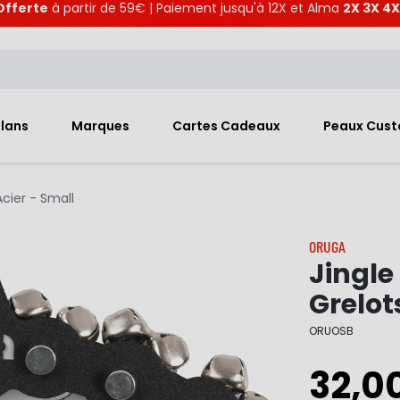
Offerte
à partir de 59€ | Paiement jusqu'à 12X et Alma
2X 3X 4X
Plans
Marques
Cartes Cadeaux
Peaux Cus
Acier - Small
ORUGA
Jingle
Grelot
ORUOSB
32,0