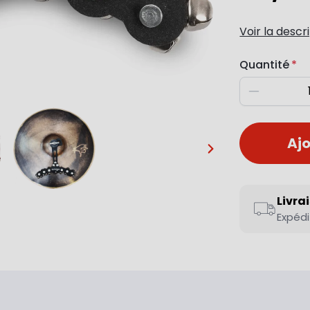
Voir la descr
Quantité
Diminuer
Ajo
…
Livra
Expédi