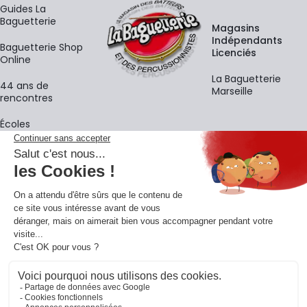
Guides La
Baguetterie
Magasins
Indépendants
Baguetterie Shop
Licenciés
Online
La Baguetterie
44 ans de
Marseille
rencontres
Écoles
La newsletter
Adresse e-mail
M'
En vous inscrivant à notre newsletter, vous acceptez notre
politique de
confidentialité
.
Retrouvons-nous sur