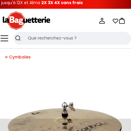
squ'à 12X et Alma
2X 3X 4X sans frais
La Baguetterie
Mes list
Pani
Menu
Recherche
Cymbales