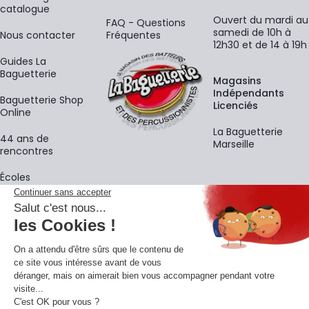
catalogue
Ouvert du mardi au
FAQ - Questions
samedi de 10h à
Nous contacter
Fréquentes
12h30 et de 14 à 19h
Guides La
Baguetterie
Magasins
Indépendants
Baguetterie Shop
Licenciés
Online
La Baguetterie
44 ans de
Marseille
rencontres
Écoles
La newsletter
Adresse e-mail
M'
En vous inscrivant à notre newsletter, vous acceptez notre
politique de
confidentialité
.
Retrouvons-nous sur