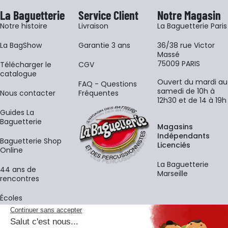
La Baguetterie
Service Client
Notre Magasin
Notre histoire
Livraison
La Baguetterie Paris
La BagShow
Garantie 3 ans
36/38 rue Victor
Massé
75009 PARIS
​Télécharger le
CGV
catalogue
Ouvert du mardi au
FAQ - Questions
samedi de 10h à
Nous contacter
Fréquentes
12h30 et de 14 à 19h
Guides La
Baguetterie
Magasins
Indépendants
Baguetterie Shop
Licenciés
Online
La Baguetterie
44 ans de
Marseille
rencontres
Écoles
La newsletter
Adresse e-mail