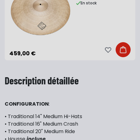
En stock
Ajouter à ma li
Ajouter
459,00 €
Description détaillée
CONFIGURATION
:
• Traditional 14" Medium Hi-Hats
• Traditional 16" Medium Crash
• Traditional 20" Medium Ride
• Housse
incluse