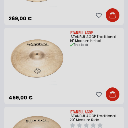
Ajouter à ma li
Ajouter
269,00 €
ISTANBUL AGOP
ISTANBUL AGOP Traditional
14" Medium Hi-hat
En stock
Ajouter à ma li
Ajouter
459,00 €
ISTANBUL AGOP
ISTANBUL AGOP Traditional
20" Medium Ride