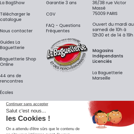
La BagShow
Garantie 3 ans
36/38 rue Victor
Massé
75009 PARIS
​Télécharger le
CGV
catalogue
Ouvert du mardi au
FAQ - Questions
samedi de 10h à
Nous contacter
Fréquentes
12h30 et de 14 à 19h
Guides La
Baguetterie
Magasins
Indépendants
Baguetterie Shop
Licenciés
Online
La Baguetterie
44 ans de
Marseille
rencontres
Écoles
La newsletter
Adresse e-mail
M'
En vous inscrivant à notre newsletter, vous acceptez notre
politique de
confidentialité
.