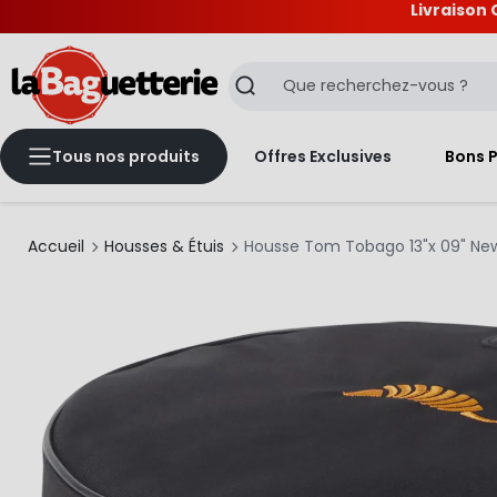
Livraison 
La Baguetterie
Recherche
Tous nos produits
Offres Exclusives
Bons 
Accueil
Housses & Étuis
Housse Tom Tobago 13"x 09" Ne