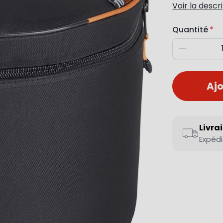
Voir la descr
Quantité
Diminuer
Ajo
Livra
Expédi