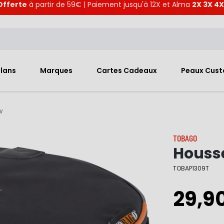
Offerte
à partir de 59€ | Paiement jusqu'à 12X et Alma
2X 3X 4X
Plans
Marques
Cartes Cadeaux
Peaux Cus
w
TOBAGO
Houss
TOBAP1309T
29,9