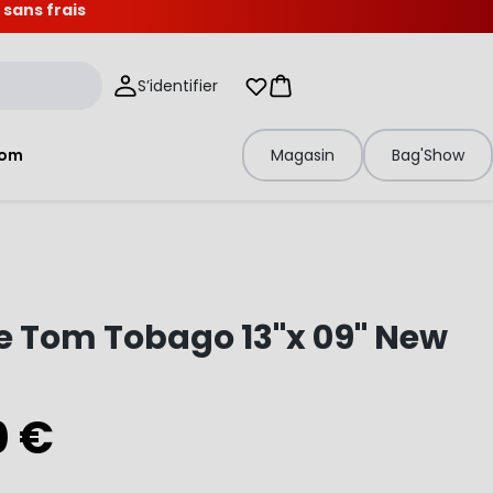
 sans frais
S’identifier
Mes listes d'envies
Panier
tom
Magasin
Bag'Show
e Tom Tobago 13"x 09" New
0 €