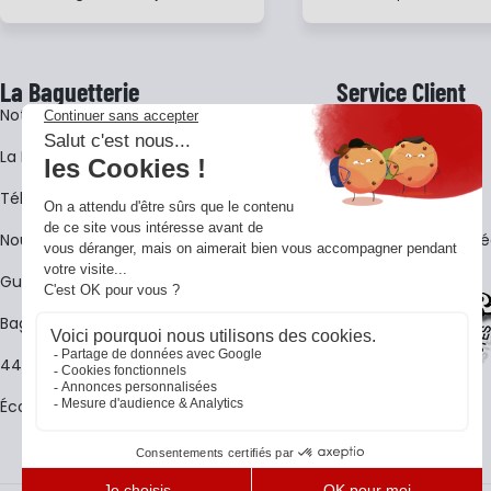
La Baguetterie
Service Client
Notre histoire
Livraison
La BagShow
Garantie 3 ans
​Télécharger le catalogue
CGV
Nous contacter
FAQ - Questions Fr
Guides La Baguetterie
Baguetterie Shop Online
44 ans de rencontres
Écoles