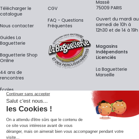
Massé
75009 PARIS
​Télécharger le
CGV
catalogue
Ouvert du mardi au
FAQ - Questions
samedi de 10h à
Nous contacter
Fréquentes
12h30 et de 14 à 19h
Guides La
Baguetterie
Magasins
Indépendants
Baguetterie Shop
Licenciés
Online
La Baguetterie
44 ans de
Marseille
rencontres
Écoles
La newsletter
Adresse e-mail
M'
En vous inscrivant à notre newsletter, vous acceptez notre
politique de
confidentialité
.
Retrouvons-nous sur