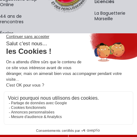
Licenciés
Online
La Baguetterie
44 ans de
Marseille
rencontres
Écoles
La newsletter
Adresse e-mail
M'
En vous inscrivant à notre newsletter, vous acceptez notre
politique de
confidentialité
.
Retrouvons-nous sur