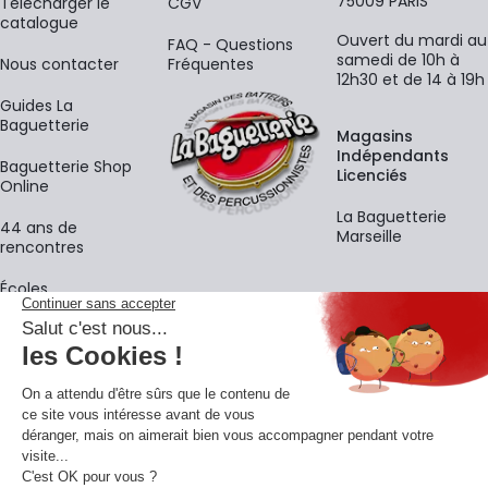
75009 PARIS
​Télécharger le
CGV
catalogue
Ouvert du mardi au
FAQ - Questions
samedi de 10h à
Nous contacter
Fréquentes
12h30 et de 14 à 19h
Guides La
Baguetterie
Magasins
Indépendants
Baguetterie Shop
Licenciés
Online
La Baguetterie
44 ans de
Marseille
rencontres
Écoles
La newsletter
Adresse e-mail
M'
En vous inscrivant à notre newsletter, vous acceptez notre
politique de
confidentialité
.
Retrouvons-nous sur