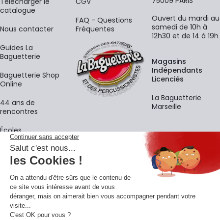
75009 PARIS
​Télécharger le
CGV
catalogue
Ouvert du mardi au
FAQ - Questions
samedi de 10h à
Nous contacter
Fréquentes
12h30 et de 14 à 19h
Guides La
Baguetterie
Magasins
Indépendants
Baguetterie Shop
Licenciés
Online
La Baguetterie
44 ans de
Marseille
rencontres
Écoles
La newsletter
Adresse e-mail
M'
En vous inscrivant à notre newsletter, vous acceptez notre
politique de
confidentialité
.
Retrouvons-nous sur