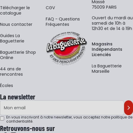
Massé
75009 PARIS
​Télécharger le
CGV
catalogue
Ouvert du mardi au
FAQ - Questions
samedi de 10h à
Nous contacter
Fréquentes
12h30 et de 14 à 19h
Guides La
Baguetterie
Magasins
Indépendants
Baguetterie Shop
Licenciés
Online
La Baguetterie
44 ans de
Marseille
rencontres
Écoles
La newsletter
Adresse e-mail
M'
En vous inscrivant à notre newsletter, vous acceptez notre
politique de
confidentialité
.
Retrouvons-nous sur