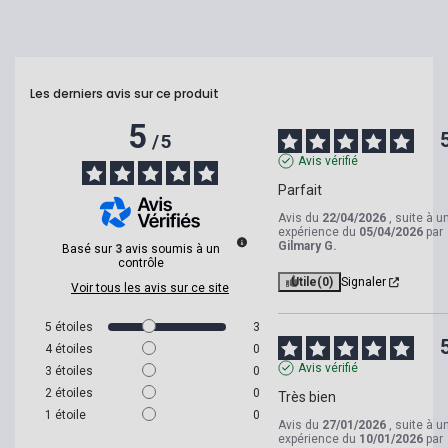
Les derniers avis sur ce produit
5
/
5
Avis vérifié
Parfait
Avis du
22/04/2026
, suite à u
expérience du
05/04/2026
par
Gilmary G.
Basé sur
3
avis soumis à un
contrôle
Utile
(0)
Signaler
Voir tous les avis sur ce site
5
étoiles
3
4
étoiles
0
Avis vérifié
3
étoiles
0
2
étoiles
0
Très bien
1
étoile
0
Avis du
27/01/2026
, suite à u
expérience du
10/01/2026
par