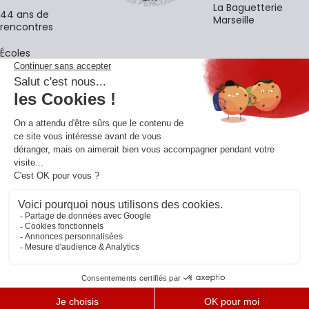
La Baguetterie
44 ans de
Marseille
rencontres
Écoles
La newsletter
Adresse e-mail
M'
En vous inscrivant à notre newsletter, vous acceptez notre
politique de
confidentialité
.
Retrouvons-nous sur