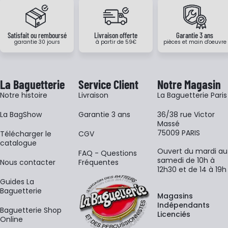
Satisfait ou remboursé
Livraison offerte
Garantie 3 ans
garantie 30 jours
à partir de 59€
pièces et main d'oeuvre
La Baguetterie
Service Client
Notre Magasin
Notre histoire
Livraison
La Baguetterie Paris
La BagShow
Garantie 3 ans
36/38 rue Victor
Massé
75009 PARIS
​Télécharger le
CGV
catalogue
Ouvert du mardi au
FAQ - Questions
samedi de 10h à
Nous contacter
Fréquentes
12h30 et de 14 à 19h
Guides La
Baguetterie
Magasins
Indépendants
Baguetterie Shop
Licenciés
Online