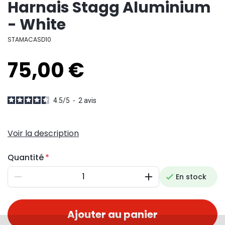
Harnais Stagg Aluminium
- White
STAMACASD10
75,00 €
4.5
/
5
-
2
avis
Voir la description
Quantité
En stock
Diminuer
Augmenter
Ajouter au panier