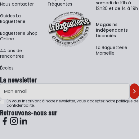
samedi de 10h à
Nous contacter
Fréquentes
12h30 et de 14 à 19h
Guides La
Baguetterie
Magasins
Indépendants
Baguetterie Shop
Licenciés
Online
La Baguetterie
44 ans de
Marseille
rencontres
Écoles
La newsletter
Adresse e-mail
M'
En vous inscrivant à notre newsletter, vous acceptez notre
politique de
confidentialité
.
Retrouvons-nous sur