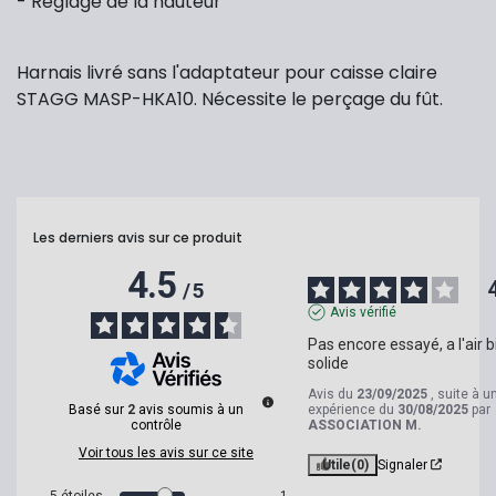
- Réglage de la hauteur
Harnais livré sans l'adaptateur pour caisse claire
STAGG MASP-HKA10. Nécessite le perçage du fût.
Les derniers avis sur ce produit
4.5
/
5
Avis vérifié
Pas encore essayé, a l'air b
solide
Avis du
23/09/2025
, suite à u
Basé sur
2
avis soumis à un
expérience du
30/08/2025
par
contrôle
ASSOCIATION M.
Voir tous les avis sur ce site
Utile
(0)
Signaler
5
étoiles
1