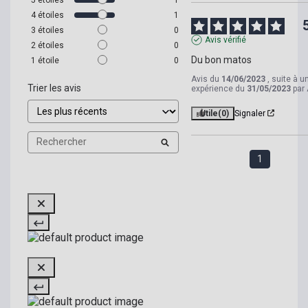
4
étoiles
1
3
étoiles
0
Avis vérifié
2
étoiles
0
Du bon matos
1
étoile
0
Avis du
14/06/2023
, suite à u
Trier les avis
expérience du
31/05/2023
par
Utile
(0)
Signaler
1