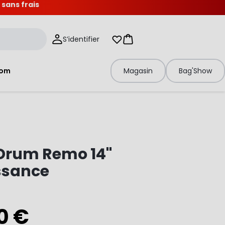
 sans frais
S’identifier
Mes listes d'envies
Panier
tom
Magasin
Bag'Show
Drum Remo 14"
ssance
0 €