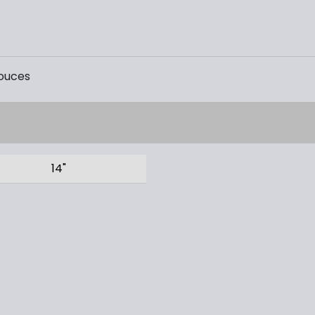
ouces
14"