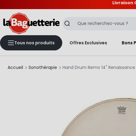
Livraison 
La Baguetterie
Recherche
Tous nos produits
Offres Exclusives
Bons 
Accueil
Sonothérapie
Hand Drum Remo 14" Renaissance