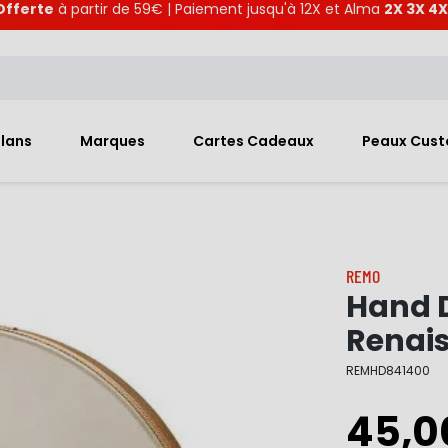
Offerte
à partir de 59€ | Paiement jusqu'à 12X et Alma
2X 3X 4X
Plans
Marques
Cartes Cadeaux
Peaux Cus
REMO
Hand 
Renai
REMHD841400
45,0