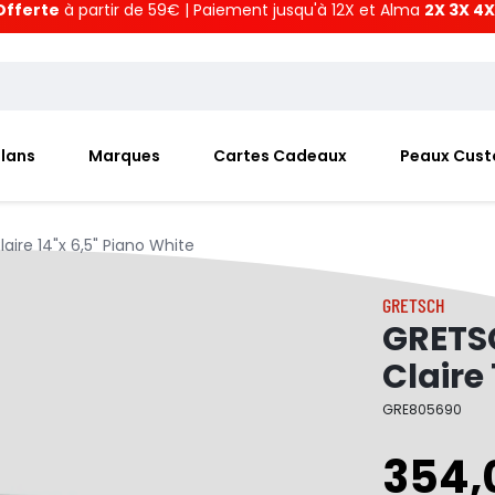
Offerte
à partir de 59€ | Paiement jusqu'à 12X et Alma
2X 3X 4X
Plans
Marques
Cartes Cadeaux
Peaux Cus
ire 14"x 6,5" Piano White
GRETSCH
GRETS
Claire
GRE805690
354,