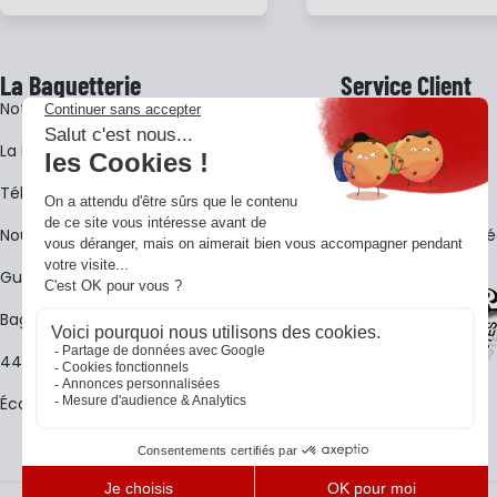
La Baguetterie
Service Client
Notre histoire
Livraison
La BagShow
Garantie 3 ans
​Télécharger le catalogue
CGV
Nous contacter
FAQ - Questions Fr
Guides La Baguetterie
Baguetterie Shop Online
44 ans de rencontres
Écoles