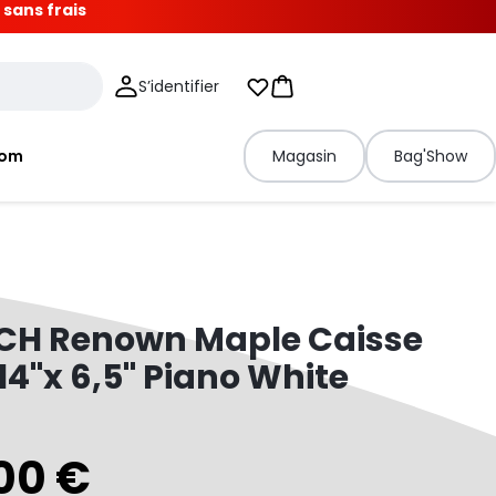
 sans frais
S’identifier
Mes listes d'envies
Panier
tom
Magasin
Bag'Show
CH Renown Maple Caisse
 14"x 6,5" Piano White
00 €