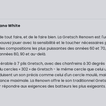
iano White
de tout faire, et de le faire bien. La Gretsch Renown est l'
ouvez jouer avec la sensibilité et le toucher nécessaires 
 les compositions les plus puissantes des années 60 et 70, 
années 80, 90 et au-delà.
rable à 7 plis Gretsch, avec des chanfreins à 30 degrés et 
 cercles « 302 » de Gretsch - le même cercle que celui uti
isent un son précis comme celui d'un cercle moulé, mais 
onance maximale. La Renown offre le son traditionnel Gret
r répondre aux exigences des batteurs les plus exigeants.