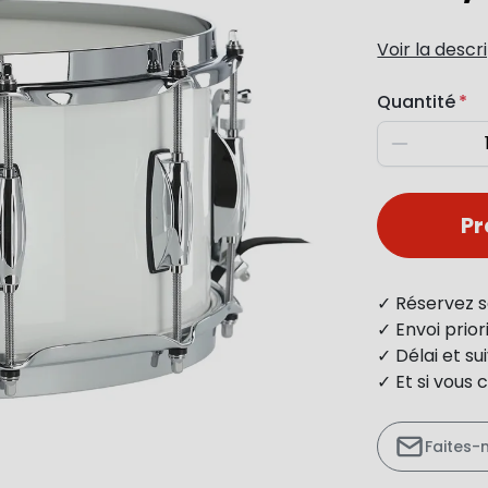
Voir la descr
Quantité
Diminuer
P
✓ Réservez s
✓ Envoi prio
✓ Délai et s
✓ Et si vous 
Faites-