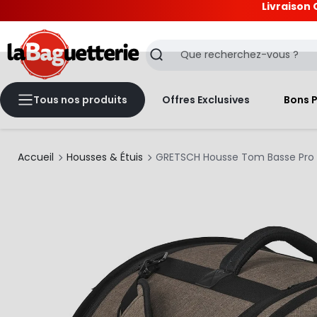
Livraison 
La Baguetterie
Recherche
Tous nos produits
Offres Exclusives
Bons 
Accueil
Housses & Étuis
GRETSCH Housse Tom Basse Pro T