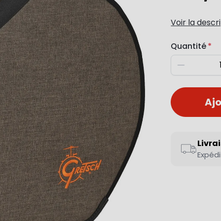
Voir la descr
Quantité
Diminuer
Ajo
Livra
Expédi