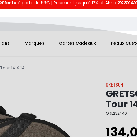
Offerte
à partir de 59€ | Paiement jusqu'à 12X et Alma
2X 3X 4X
Plans
Marques
Cartes Cadeaux
Peaux Cus
our 14 X 14
GRETSCH
GRETS
Tour 14
GRE232440
134,