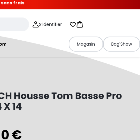
 sans frais
S’identifier
Mes listes d'envies
Panier
tom
Magasin
Bag'Show
CH Housse Tom Basse Pro
 X 14
00 €