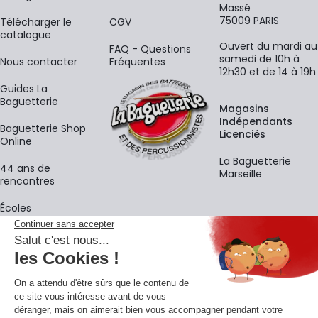
Massé
75009 PARIS
​Télécharger le
CGV
catalogue
Ouvert du mardi au
FAQ - Questions
samedi de 10h à
Nous contacter
Fréquentes
12h30 et de 14 à 19h
Guides La
Baguetterie
Magasins
Indépendants
Baguetterie Shop
Licenciés
Online
La Baguetterie
44 ans de
Marseille
rencontres
Écoles
La newsletter
Adresse e-mail
M'
En vous inscrivant à notre newsletter, vous acceptez notre
politique de
confidentialité
.
Retrouvons-nous sur