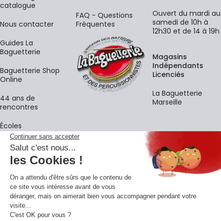
catalogue
Ouvert du mardi au
FAQ - Questions
samedi de 10h à
Nous contacter
Fréquentes
12h30 et de 14 à 19h
Guides La
Baguetterie
Magasins
Indépendants
Baguetterie Shop
Licenciés
Online
La Baguetterie
44 ans de
Marseille
rencontres
Écoles
La newsletter
Adresse e-mail
M'
En vous inscrivant à notre newsletter, vous acceptez notre
politique de
confidentialité
.
Retrouvons-nous sur