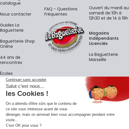
catalogue
Ouvert du mardi au
FAQ - Questions
samedi de 10h à
Nous contacter
Fréquentes
12h30 et de 14 à 19h
Guides La
Baguetterie
Magasins
Indépendants
Baguetterie Shop
Licenciés
Online
La Baguetterie
44 ans de
Marseille
rencontres
Écoles
La newsletter
Adresse e-mail
M'
En vous inscrivant à notre newsletter, vous acceptez notre
politique de
confidentialité
.
Retrouvons-nous sur