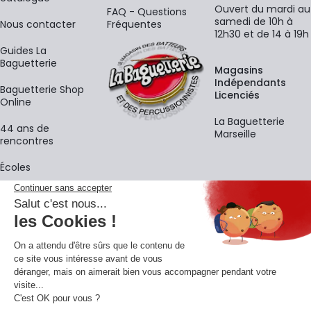
Ouvert du mardi au
FAQ - Questions
samedi de 10h à
Nous contacter
Fréquentes
12h30 et de 14 à 19h
Guides La
Baguetterie
Magasins
Indépendants
Baguetterie Shop
Licenciés
Online
La Baguetterie
44 ans de
Marseille
rencontres
Écoles
La newsletter
Adresse e-mail
M'
En vous inscrivant à notre newsletter, vous acceptez notre
politique de
confidentialité
.
Retrouvons-nous sur