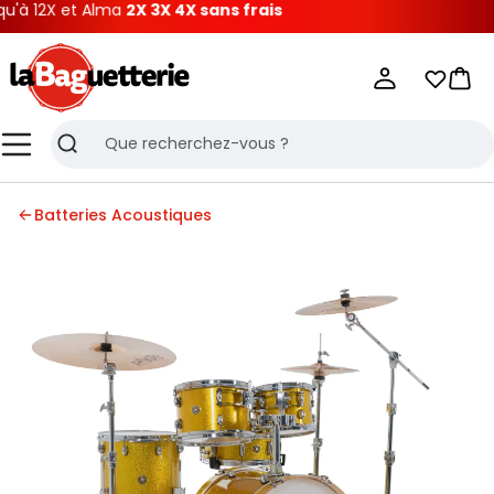
 12X et Alma
2X 3X 4X sans frais
La Baguetterie
Mes list
Pani
Menu
Recherche
Batteries Acoustiques