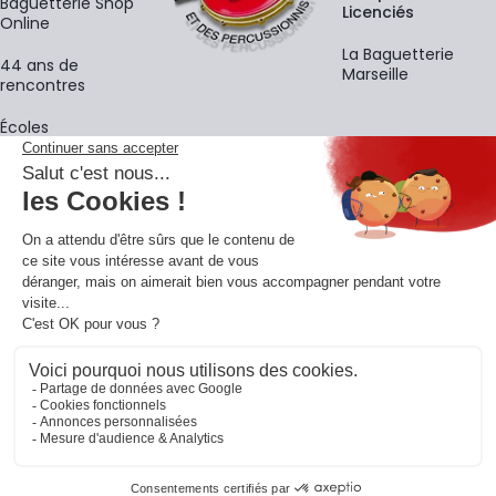
Baguetterie Shop
Licenciés
Online
La Baguetterie
44 ans de
Marseille
rencontres
Écoles
La newsletter
Adresse e-mail
M'
En vous inscrivant à notre newsletter, vous acceptez notre
politique de
confidentialité
.
Retrouvons-nous sur