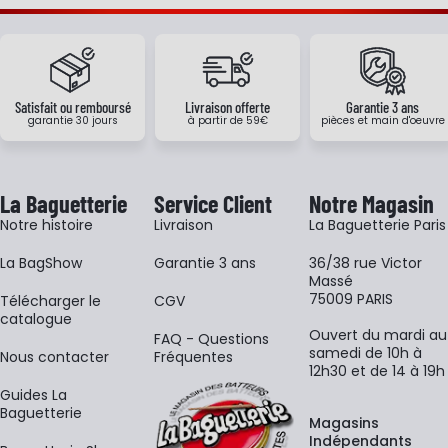
Satisfait ou remboursé
Livraison offerte
Garantie 3 ans
garantie 30 jours
à partir de 59€
pièces et main d'oeuvre
La Baguetterie
Service Client
Notre Magasin
Notre histoire
Livraison
La Baguetterie Paris
La BagShow
Garantie 3 ans
36/38 rue Victor
Massé
75009 PARIS
​Télécharger le
CGV
catalogue
Ouvert du mardi au
FAQ - Questions
samedi de 10h à
Nous contacter
Fréquentes
12h30 et de 14 à 19h
Guides La
Baguetterie
Magasins
Indépendants