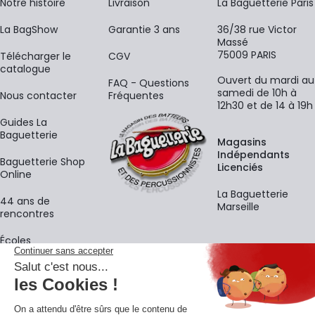
Notre histoire
Livraison
La Baguetterie Paris
La BagShow
Garantie 3 ans
36/38 rue Victor
Massé
75009 PARIS
​Télécharger le
CGV
catalogue
Ouvert du mardi au
FAQ - Questions
samedi de 10h à
Nous contacter
Fréquentes
12h30 et de 14 à 19h
Guides La
Baguetterie
Magasins
Indépendants
Baguetterie Shop
Licenciés
Online
La Baguetterie
44 ans de
Marseille
rencontres
Écoles
La newsletter
Adresse e-mail
M'