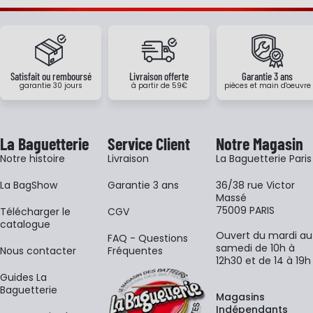
Satisfait ou remboursé
Livraison offerte
Garantie 3 ans
garantie 30 jours
à partir de 59€
pièces et main d'oeuvre
La Baguetterie
Service Client
Notre Magasin
Notre histoire
Livraison
La Baguetterie Paris
La BagShow
Garantie 3 ans
36/38 rue Victor
Massé
75009 PARIS
​Télécharger le
CGV
catalogue
Ouvert du mardi au
FAQ - Questions
samedi de 10h à
Nous contacter
Fréquentes
12h30 et de 14 à 19h
Guides La
Baguetterie
Magasins
Indépendants