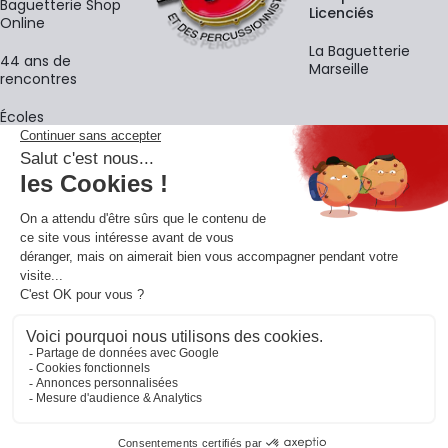
Baguetterie Shop
Licenciés
Online
La Baguetterie
44 ans de
Marseille
rencontres
Écoles
La newsletter
Adresse e-mail
M'
En vous inscrivant à notre newsletter, vous acceptez notre
politique de
confidentialité
.
Retrouvons-nous sur