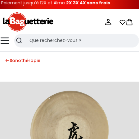
aiement jusqu'à 12X et Alma
2X 3X 4X sans frais
La Baguetterie
Mes list
Pani
Menu
Recherche
Sonothérapie