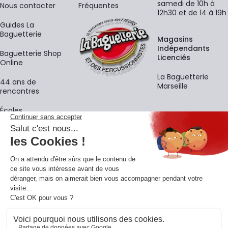
samedi de 10h à
Nous contacter
Fréquentes
12h30 et de 14 à 19h
Guides La
Baguetterie
Magasins
Indépendants
Baguetterie Shop
Licenciés
Online
La Baguetterie
44 ans de
Marseille
rencontres
Écoles
La newsletter
Adresse e-mail
M'
En vous inscrivant à notre newsletter, vous acceptez notre
politique de
confidentialité
.
Retrouvons-nous sur