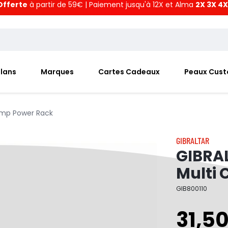
Offerte
à partir de 59€ | Paiement jusqu'à 12X et Alma
2X 3X 4X
Plans
Marques
Cartes Cadeaux
Peaux Cus
amp Power Rack
GIBRALTAR
GIBRA
Multi
GIB800110
31,5