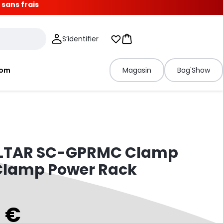
 sans frais
S’identifier
Mes listes d'envies
Panier
tom
Magasin
Bag'Show
LTAR SC-GPRMC Clamp
 Clamp Power Rack
0 €