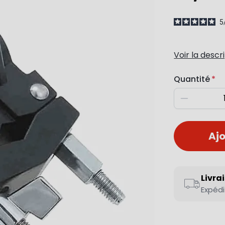
5
Voir la descr
Quantité
Diminuer
Ajo
Livra
Expédi