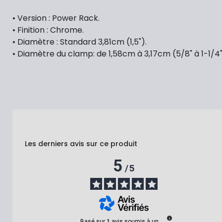
• Version : Power Rack.
• Finition : Chrome.
• Diamètre : Standard 3,81cm (1,5").
• Diamètre du clamp: de 1,58cm à 3,17cm (5/8" à 1-1/4"
Les derniers avis sur ce produit
5
/
5
Basé sur
1
avis soumis à un