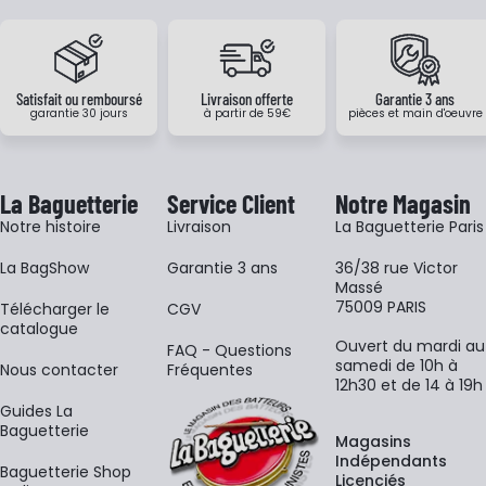
Satisfait ou remboursé
Livraison offerte
Garantie 3 ans
garantie 30 jours
à partir de 59€
pièces et main d'oeuvre
La Baguetterie
Service Client
Notre Magasin
Notre histoire
Livraison
La Baguetterie Paris
La BagShow
Garantie 3 ans
36/38 rue Victor
Massé
75009 PARIS
​Télécharger le
CGV
catalogue
Ouvert du mardi au
FAQ - Questions
samedi de 10h à
Nous contacter
Fréquentes
12h30 et de 14 à 19h
Guides La
Baguetterie
Magasins
Indépendants
Baguetterie Shop
Licenciés