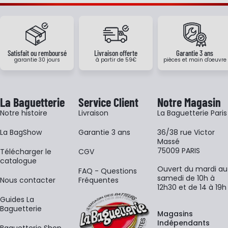
Satisfait ou remboursé
Livraison offerte
Garantie 3 ans
garantie 30 jours
à partir de 59€
pièces et main d'oeuvre
La Baguetterie
Service Client
Notre Magasin
Notre histoire
Livraison
La Baguetterie Paris
La BagShow
Garantie 3 ans
36/38 rue Victor
Massé
75009 PARIS
​Télécharger le
CGV
catalogue
Ouvert du mardi au
FAQ - Questions
samedi de 10h à
Nous contacter
Fréquentes
12h30 et de 14 à 19h
Guides La
Baguetterie
Magasins
Indépendants