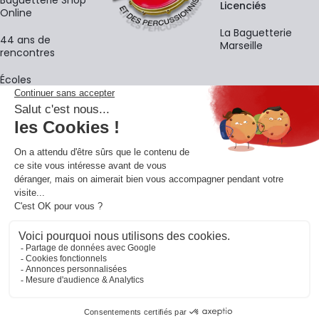
Baguetterie Shop
Licenciés
Online
La Baguetterie
44 ans de
Marseille
rencontres
Écoles
La newsletter
Adresse e-mail
M'
En vous inscrivant à notre newsletter, vous acceptez notre
politique de
confidentialité
.
Retrouvons-nous sur